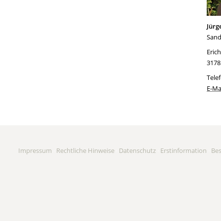
Jürg
San
Eric
3178
Tele
E-Ma
Impressum
·
Rechtliche Hinweise
·
Datenschutz
·
Erstinformation
·
Be