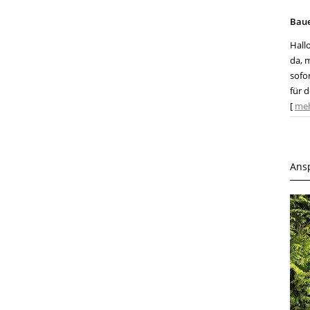
Bau
Hall
da, 
sofo
für d
[
me
Ans