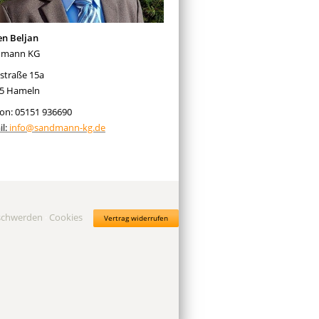
en Beljan
dmann KG
hstraße 15a
5 Hameln
fon: 05151 936690
il:
info@sandmann-kg.de
schwerden
·
Cookies
Vertrag widerrufen