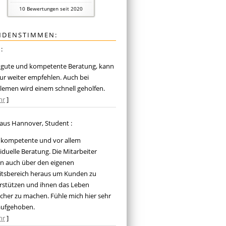
10
Bewertungen seit 2020
NDENSTIMMEN:
.
:
 gute und kompetente Beratung, kann
nur weiter empfehlen. Auch bei
lemen wird einem schnell geholfen.
hr
]
aus Hannover
, Student
:
 kompetente und vor allem
viduelle Beratung. Die Mitarbeiter
n auch über den eigenen
itsbereich heraus um Kunden zu
rstützen und ihnen das Leben
acher zu machen. Fühle mich hier sehr
aufgehoben.
hr
]