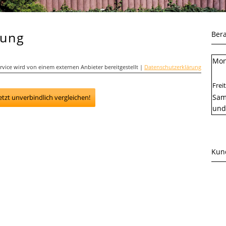
rung
Ber
Mon
rvice wird von einem externen Anbieter bereitgestellt |
Datenschutzerklärung
Frei
Sams
etzt unverbindlich vergleichen!
und
Kun