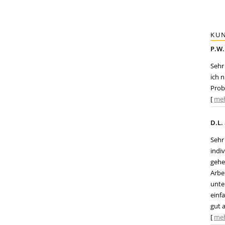
KU
P.W
Sehr
ich 
Prob
[
me
D.L.
Sehr
indi
gehe
Arbe
unte
einf
gut 
[
me