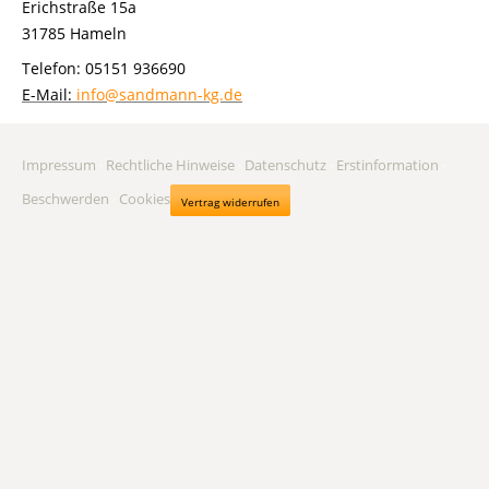
Erichstraße 15a
31785 Hameln
Telefon: 05151 936690
E-Mail:
info@sandmann-kg.de
Impressum
·
Rechtliche Hinweise
·
Datenschutz
·
Erstinformation
·
Beschwerden
·
Cookies
Vertrag widerrufen