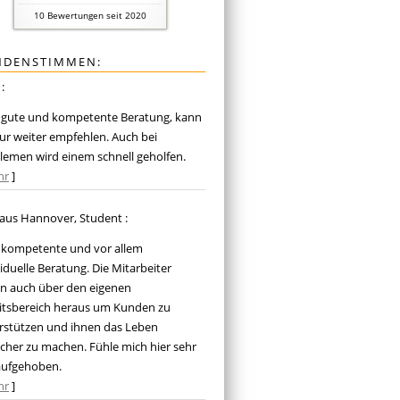
10
Bewertungen seit 2020
NDENSTIMMEN:
.
:
 gute und kompetente Beratung, kann
nur weiter empfehlen. Auch bei
lemen wird einem schnell geholfen.
hr
]
aus Hannover
, Student
:
 kompetente und vor allem
viduelle Beratung. Die Mitarbeiter
n auch über den eigenen
itsbereich heraus um Kunden zu
rstützen und ihnen das Leben
acher zu machen. Fühle mich hier sehr
aufgehoben.
hr
]