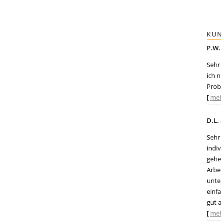
KU
P.W
Sehr
ich 
Prob
[
me
D.L.
Sehr
indi
gehe
Arbe
unte
einf
gut 
[
me