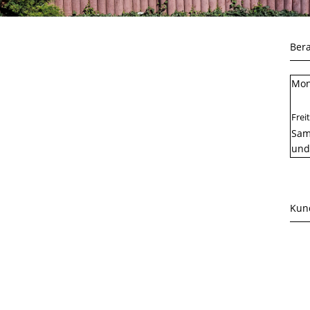
Ber
Mon
Frei
Sams
und
Kun