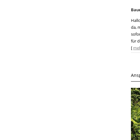
Bau
Hall
da, 
sofo
für d
[
me
Ans